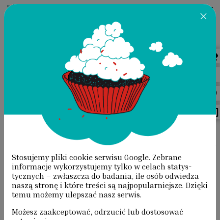
×
Przeskocz do treści
REFLEKSJA
STRONA GŁÓWNA
/
DZIAŁANIA
/
BROSZURY DO MYŚLENIA
Stosujemy pliki cookie serwisu Google. Zebrane
BROSZURY
informacje wyko­rzystujemy tylko w celach statys­
tycznych – zwłaszcza do badania, ile osób odwiedza
DO MYŚLENIA
naszą stronę i które treści są najpopularniejsze. Dzięki
temu możemy ulepszać nasz serwis.
PORCJA REFLEKSJI O KULTURZE
Możesz zaakceptować, odrzucić lub dostosować