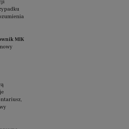
ji
rzypadku
rozumienia
ownik MIK
umowy
cą
je
ntariusz,
owy