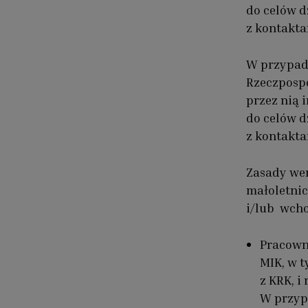
do celów d
z kontakta
W przypadk
Rzeczpospo
przez nią 
do celów d
z kontakta
Zasady wer
małoletnic
i/lub wcho
Pracown
MIK, w 
z KRK, i
W przyp