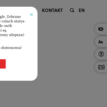
ENIA
SKLEP
KONTAKT
EN
×
gle. Zebrane
 celach statys­
le osób
i są
ożemy ulepszać
b dostosować
H