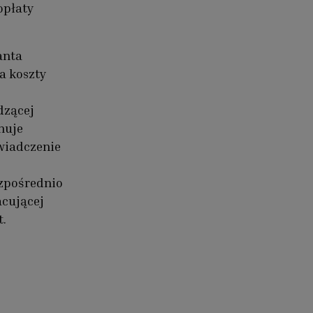
opłaty
anta
a koszty
dzącej
nuje
wiadczenie
ezpośrednio
cującej
t.