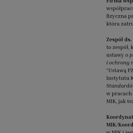
Firma wsp
współprac
fizyczna p
która zatr
Zespół ds
to zespół, k
ustawy
o p
i ochrony 
“Ustawą PZ
Instytutu 
Standardó
w pracach 
MIK, jak t
Koordynat
MIK/Koord
w MIK i je