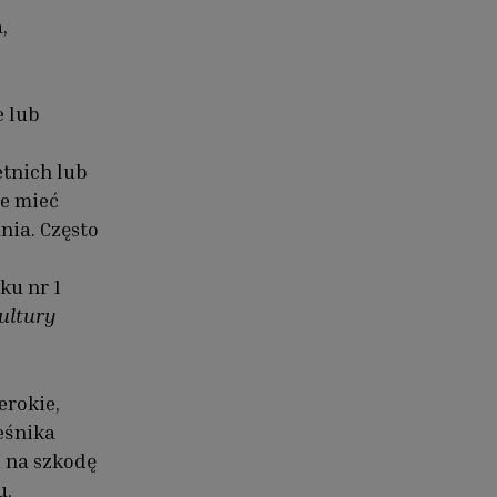
,
e lub
etnich lub
że mieć
nia. Często
ku nr 1
ultury
erokie,
eśnika
i na szkodę
u,