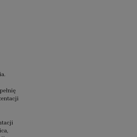
ia.
pełnię
entacji
tacji
ica,