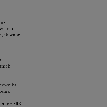
niż
awienia
uzyskiwanej
a
tnich
acownika
zenia
enie z KRK