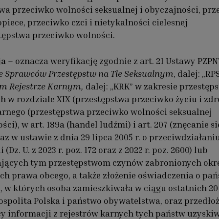
wa przeciwko wolności seksualnej i obyczajności, prz
opiece, przeciwko czci i nietykalności cielesnej
tępstwa przeciwko wolności.
ja
– oznacza weryfikację zgodnie z art. 21 Ustawy PZP
ze Sprawców Przestępstw na Tle Seksualnym
, dalej: „RPS
m Rejestrze Karnym,
dalej: „KRK” w zakresie przestęp
h w rozdziale XIX (przestępstwa przeciwko życiu i zdr
rnego (przestępstwa przeciwko wolności seksualnej
ści), w art. 189a (handel ludźmi) i art. 207 (znęcanie s
az w ustawie z dnia 29 lipca 2005 r. o przeciwdziałani
(Dz. U. z 2023 r. poz. 172 oraz z 2022 r. poz. 2600) lub
jących tym przestępstwom czynów zabronionych okr
ch prawa obcego, a także złożenie oświadczenia o pań
 w których osoba zamieszkiwała w ciągu ostatnich 20 
ospolita Polska i państwo obywatelstwa, oraz przedło
 informacji z rejestrów karnych tych państw uzyski