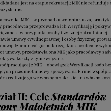
edkładane jest na etapie rekrutacji; MIK nie refunduje 
pozyskanie.
acownika MIK – w przypadku wolontariusza, praktyk
ty pracodawca przeprowadza ich Weryfikację i pokryw
iązane, a w przypadku osoby fizycznej zatrudnionej
tawie umowy cywilnoprawnej i osoby fizycznej prowa
obową działalność gospodarczą, która osobiście wyko
ot umowy, przedstawia ona MIK jako pracodawcy zaś
pokrywa koszty z tym związane;
półpracującej z MIK – obowiązek Weryfikacji osób b
jących przedmiot umowy spoczywa na Firmie współpra
tóra realizuje go we własnym zakresie i na własny kosz
iał II: Cele
Standardów
ony Małoletnich MIK