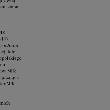
 prawną
tym osoba
MIK
–
 i 7)
eksualnym
nej dalej:
opolskiego
nia
ków MIK;
ządzająca
tor MIK.
tnich