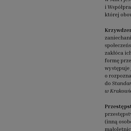
i Współpra
której obow
Krzywdze
zaniechani
społeczeńs
zakłóca ic
formę prze
występuje 
o rozpozna
do
Standar
w Krakowi
Przestęps
przestępst
(inną osob
małoletnic