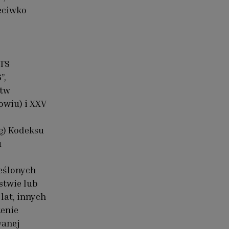
eciwko
NTS
”,
stw
owiu) i XXV
ię) Kodeksu
u
eślonych
stwie lub
lat, innych
żenie
wanej