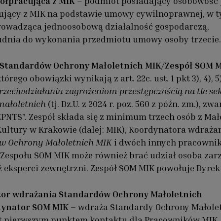
ółpracująca z MIK
– podmiot posiadający osobowość
ujący z MIK na podstawie umowy cywilnoprawnej, w 
rowadząca jednoosobową działalność gospodarczą,
udnia do wykonania przedmiotu umowy osoby trzecie.
. Standardów Ochrony Małoletnich MIK
/
Zespół SOM 
tórego obowiązki wynikają z art. 22c. ust. 1 pkt 3), 4), 5)
rzeciwdziałaniu zagrożeniom przestępczością na tle s
małoletnich
(tj. Dz.U. z 2024 r. poz. 560 z późn. zm.), zwa
PNTS”. Zespół składa się z minimum trzech osób z Mał
Kultury w Krakowie (dalej: MIK), Koordynatora wdraża
w Ochrony Małoletnich MIK
i dwóch innych pracowni
Zespołu SOM MIK może również brać udział osoba zar
eż eksperci zewnętrzni. Zespół SOM MIK powołuje Dyrek
or wdrażania Standardów Ochrony Małoletnich
ynator SOM MIK
– wdraża Standardy Ochrony Małole
st pierwszym punktem kontaktu dla Pracowników MIK