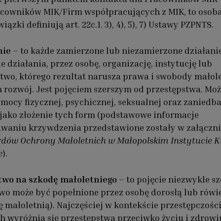
cowników MIK/Firm współpracujących z MIK, to osoba
iązki definiują art. 22c.1. 3), 4), 5), 7) Ustawy PZPNTS.
nie
– to każde zamierzone lub niezamierzone działani
e działania, przez osobę, organizację, instytucję lub
two, którego rezultat narusza prawa i swobody małol
h rozwój. Jest pojęciem szerszym od przestępstwa. Mo
mocy fizycznej, psychicznej, seksualnej oraz zaniedba
jako złożenie tych form (podstawowe informacje
waniu krzywdzenia przedstawione zostały w załączni
dów Ochrony Małoletnich w Małopolskim Instytucie K
e
).
two na szkodę małoletniego
– to pojęcie niezwykle sz
wo może być popełnione przez osobę dorosłą lub rówi
ę małoletnią). Najczęściej w kontekście przestępczośc
h wyróżnia się przestępstwa przeciwko życiu i zdrowi