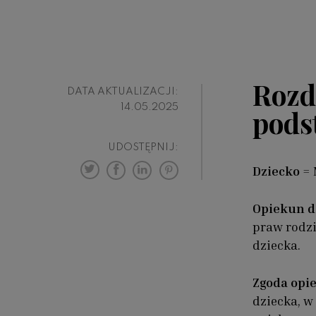
Rozdz
DATA AKTUALIZACJI:
14.05.2025
pods
UDOSTĘPNIJ:
Dziecko = 
Opiekun d
praw rodzi
dziecka.
Zgoda opi
dziecka, w