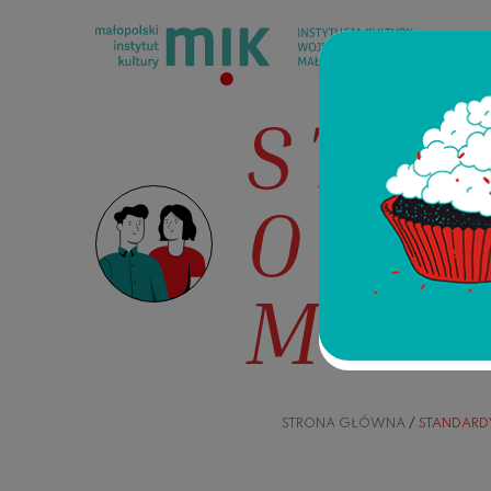
Przeskocz do treści
STA
OCH
MAŁ
STRONA GŁÓWNA
/
STANDARD