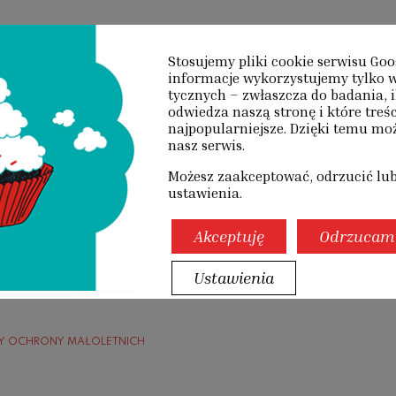
O NAS
DZIAŁANIA
PUBLIKACJE
SZKOL
Stosujemy pliki cookie serwisu Goo
informacje wyko­rzystujemy tylko w
NDARDY
tycznych – zwłaszcza do badania, i
odwiedza naszą stronę i które treśc
najpopularniejsze. Dzięki temu m
nasz serwis.
RONY
Możesz zaakceptować, odrzucić lu
ustawienia.
OLETNIC
Akceptuję
Odrzucam
Ustawienia
Y OCHRONY MAŁOLETNICH