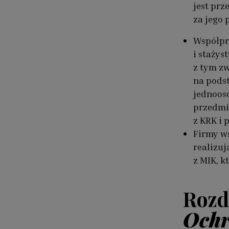
jest prz
za jego 
Współpr
i stażys
z tym zw
na pods
jednoos
przedmi
z KRK i 
Firmy ws
realizu
z MIK, k
Rozdz
Ochr