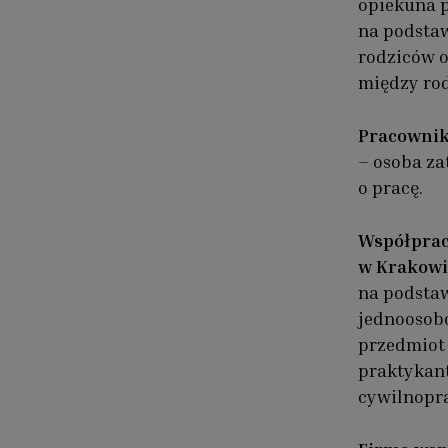
opiekuna p
na podstaw
rodziców o
między rod
Pracownik
– osoba z
o pracę.
Współprac
w Krakowi
na podsta
jednoosobo
przedmiot 
praktykant
cywilnopr