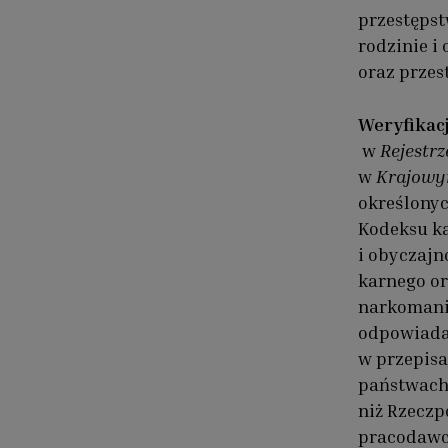
przestępst
rodzinie i 
oraz przes
Weryfikac
w
Rejestr
w
Krajowy
określonyc
Kodeksu ka
i obyczajno
karnego or
narkomanii 
odpowiada
w przepisa
państwach,
niż Rzeczp
pracodawcy