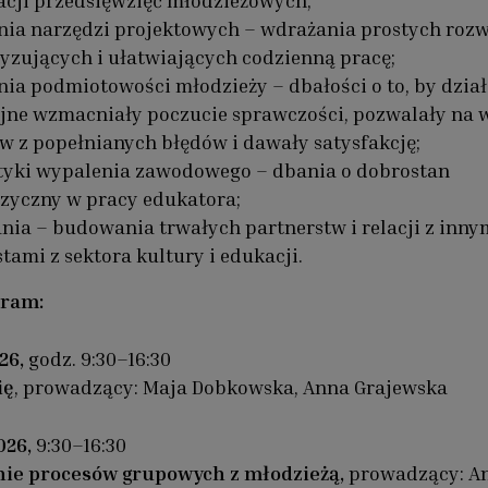
acji przedsięwzięć młodzieżowych;
nia narzędzi projektowych – wdrażania prostych roz
yzujących i ułatwiających codzienną pracę;
a podmiotowości młodzieży – dbałości o to, by dzia
jne wzmacniały poczucie sprawczości, pozwalały na 
 z popełnianych błędów i dawały satysfakcję;
ktyki wypalenia zawodowego – dbania o dobrostan
izyczny w pracy edukatora;
nia – budowania trwałych partnerstw i relacji z inny
stami z sektora kultury i edukacji.
ram:
026,
godz. 9:30–16:30
ię
, prowadzący: Maja Dobkowska, Anna Grajewska
026,
9:30–16:30
ie procesów grupowych z młodzieżą,
prowadzący: A