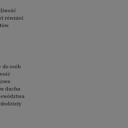
żliwość
st również
tów.
y do osób
owość
jowe
y w duchu
ojewództwa
młodzieży