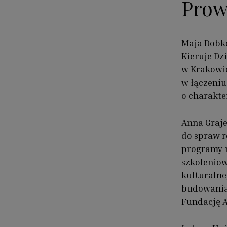
Prow
Maja Dobko
Kieruje Dz
w Krakowie
w łączeniu
o charakte
Anna Graje
do spraw r
programy n
szkoleniow
kulturalne
budowania 
Fundację A