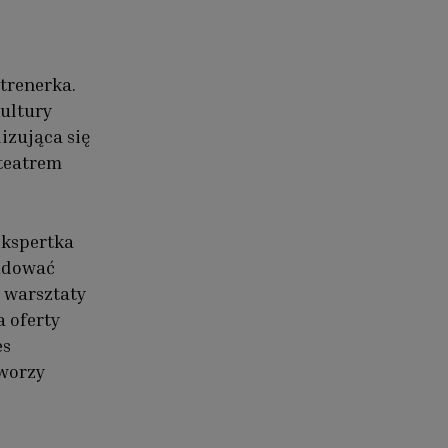
trenerka.
Kultury
izująca się
teatrem
ekspertka
budować
 warsztaty
 oferty
es
tworzy