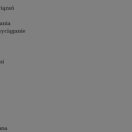
wiązań
łania
wyciąganie
mi
nna