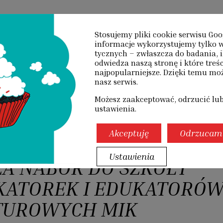
O NAS
DZIAŁANIA
PUBLIKACJE
SZKOL
Stosujemy pliki cookie serwisu Goo
informacje wyko­rzystujemy tylko w
tycznych – zwłaszcza do badania, i
OLENIA
odwiedza naszą stronę i które treśc
najpopularniejsze. Dzięki temu m
nasz serwis.
Możesz zaakceptować, odrzucić lu
ustawienia.
A
/
RUSZA NABÓR DO SZKOŁY EDUKATOREK I EDUKATORÓW KULTUROWYC
Akceptuję
Odrzucam
Ustawienia
A NABÓR DO SZKOŁY
KATOREK I EDUKATORÓ
TUROWYCH MIK