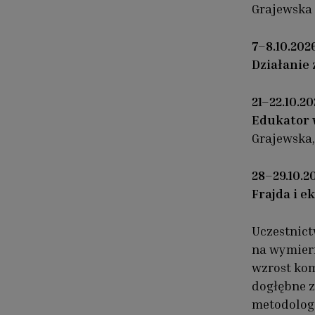
Grajewska
7–8.10.202
Działanie 
21–22.10.20
Edukator w
Grajewska,
28–29.10.2
Frajda i 
Uczestnict
na wymiern
wzrost kom
dogłębne z
metodolog