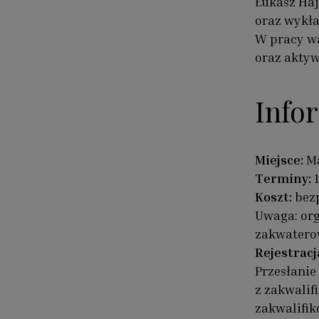
Łukasz Haj
oraz wykła
W pracy wa
oraz aktyw
Info
Miejsce:
Ma
Terminy:
1
Koszt:
bez
Uwaga: org
zakwatero
Rejestracj
Przesłanie
z zakwalif
zakwalifik