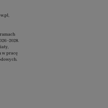
w.pl,
 ramach
026–2028.
iaty,
h w pracę
wodowych.