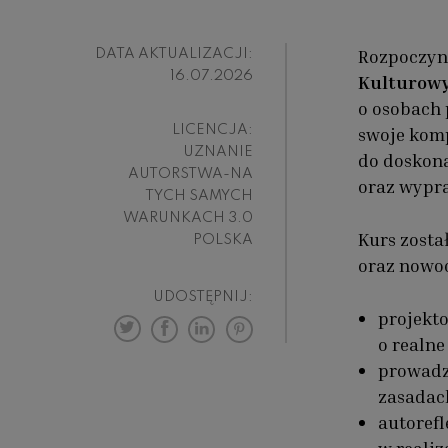
Rozpoczyn
DATA AKTUALIZACJI:
16.07.2026
Kulturowy
o osobach 
LICENCJA:
swoje komp
UZNANIE
do doskon
AUTORSTWA-NA
oraz wypr
TYCH SAMYCH
WARUNKACH 3.0
Kurs zosta
POLSKA
oraz nowoc
UDOSTĘPNIJ:
projekt
o realne
prowadze
zasadac
autorefl