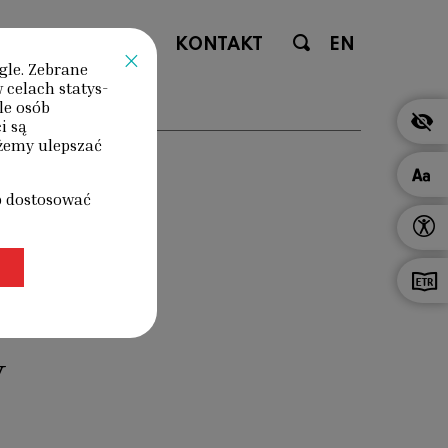
ENIA
SKLEP
KONTAKT
EN
×
gle. Zebrane
 celach statys­
le osób
i są
ożemy ulepszać
b dostosować
H MIK
W