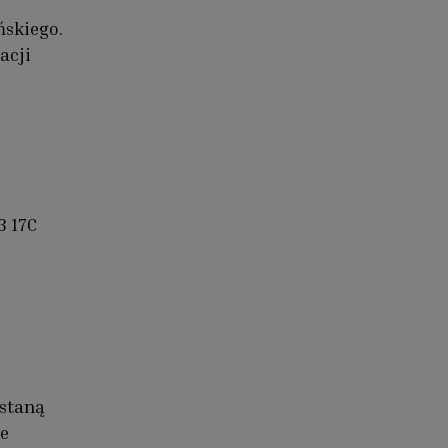
ńskiego.
acji
3 17C
ostaną
e