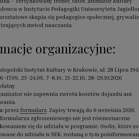
duk – certyfikowany trener, tutor, animator kultury
dowca w Instytucie Pedagogiki Uniwersytetu Jagiello
rsztatowe skupia się pedagogice społecznej, grywaliz
izujących metod nauczania.
rmacje organizacyjne:
łopolski Instytut Kultury w Krakowie, ul. 28 Lipca 194
6–17.09., 23–24.09., 7–8.10., 21–22.10., 28–29.10.2026
płatny
anizator nie zapewnia zwrotu kosztów dojazdu ani
wania.
a:
przez
formularz
. Zapisy trwają do 6 września 2026.
 formularza zgłoszeniowego nie jest równoznaczne
ikowaniem się do udziału w programie. Osoby, które z
owane do udziału w SEK, zostaną o tym poinformowan