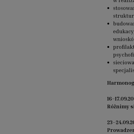
w realiz
stosowa
struktur
budowani
edukacy
wniosków
profila
psychof
sieciowa
specjali
Harmonog
16–17.09.2
Różnimy s
23–24.09.2
Prowadzen