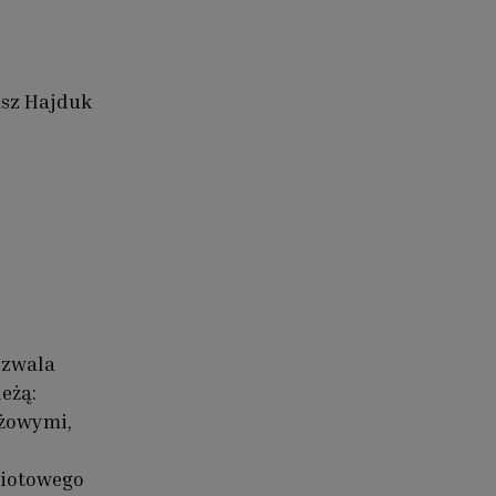
sz Hajduk
ozwala
eżą:
eżowymi,
miotowego