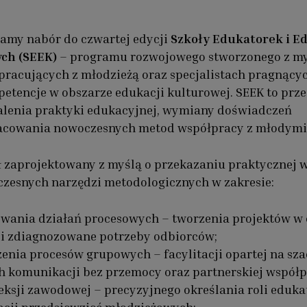
amy nabór do czwartej edycji
Szkoły Edukatorek i E
ch (SEEK)
– programu rozwojowego stworzonego z m
pracujących z młodzieżą oraz specjalistach pragnący
etencje w obszarze edukacji kulturowej. SEEK to prze
alenia praktyki edukacyjnej, wymiany doświadczeń
acowania nowoczesnych metod współpracy z młodymi
ł zaprojektowany z myślą o przekazaniu praktycznej 
zesnych narzędzi metodologicznych w zakresie:
owania działań procesowych – tworzenia projektów w 
 i zdiagnozowane potrzeby odbiorców;
nia procesów grupowych – facylitacji opartej na sz
h komunikacji bez przemocy oraz partnerskiej współp
eksji zawodowej – precyzyjnego określania roli eduka