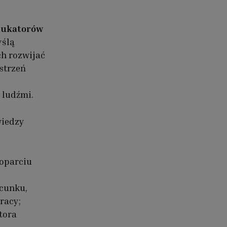
dukatorów
yślą
ch rozwijać
strzeń
 ludźmi.
wiedzy
oparciu
acunku,
racy;
tora