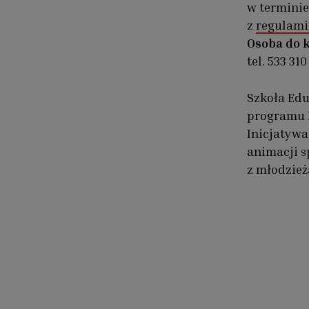
w terminie
z
regulam
Osoba do 
tel. 533 31
Szkoła Ed
programu 
Inicjatywa
animacji s
z młodzież