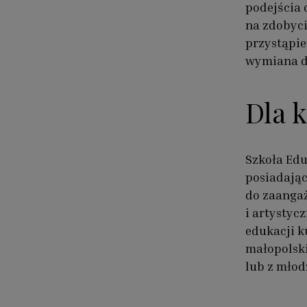
podejścia 
na zdobyc
przystąpie
wymiana do
Dla 
Szkoła Edu
posiadając
do zaangaż
i artystyc
edukacji k
małopolski
lub z młod