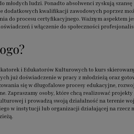
do młodych ludzi. Ponadto absolwenci zyskują szansę
ie dodatkowych kwalifikacji zawodowych poprzez mo
nia do procesu certyfikacyjnego. Ważnym aspektem je
świadczeń i włączenie do społeczności profesjonalis
kogo?
katorek i Edukatorów Kulturowych to kurs skierowan
ych już doświadczenie w pracy z młodzieżą oraz got
owania się w długofalowe procesy edukacyjne, rozwo
zne. Zapraszamy osoby, które chcą realizować projekt
ulturowej i prowadzą swoją działalność na terenie w
ego w instytucji lub organizacji działającej na rzecz 
zieżą.