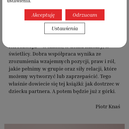
ustawienia.
Akceptuję
Odrzucam
Książka o budowaniu relacji pomiędzy
dziećmi i dorosłymi. Więzi i zaufanie
Ustawienia
tworzymy wspólnie, ale to dla nas, dorosłych,
spoczywa odpowiedzialność za przestrzeń do
ich rozwoju – w szkole, w domu kultury, w
świetlicy. Dobra współpraca wynika ze
zrozumienia wzajemnych pozycji, praw i ról,
jakie pełnimy w grupie oraz siły relacji, które
możemy wytworzyć lub zaprzepaścić. Tego
właśnie dowiecie się tej książki: jak dostrzec w
dziecku partnera. A potem będzie już z górki.
Piotr Knaś