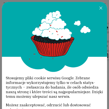
×
Przeskocz do treści
PUBLIKACJE
STRONA GŁÓWNA
/
PUBLIKACJE
/
WERONIKA IDZIKOWSKA,
WZAJEMNOŚĆ. O WSPÓŁPRACY DZIECI I DOROSŁYCH
Stosujemy pliki cookie serwisu Google. Zebrane
WZAJEMNOŚĆ. O WSPÓŁPRACY
informacje wyko­rzystujemy tylko w celach statys­
tycznych – zwłaszcza do badania, ile osób odwiedza
DZIECI I DOROSŁYCH
naszą stronę i które treści są najpopularniejsze. Dzięki
temu możemy ulepszać nasz serwis.
WERONIKA IDZIKOWSKA
Możesz zaakceptować, odrzucić lub dostosować