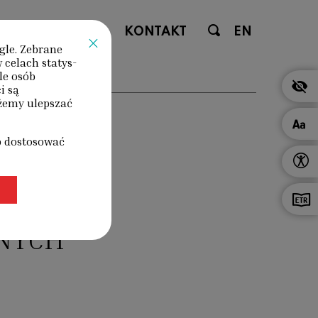
ENIA
SKLEP
KONTAKT
EN
×
gle. Zebrane
 celach statys­
le osób
i są
ożemy ulepszać
b dostosować
NYCH
P