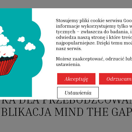
O NAS
DZIAŁANIA
PUBLIKACJE
SZKOL
Stosujemy pliki cookie serwisu Goo
informacje wyko­rzystujemy tylko w
tycznych – zwłaszcza do badania, i
UALNOŚCI
odwiedza naszą stronę i które treśc
najpopularniejsze. Dzięki temu m
nasz serwis.
Możesz zaakceptować, odrzucić lu
ustawienia.
ŚCI
/
SZTUKA DLA PRZEBODŹCOWANYCH – PUBLIKACJA MIND THE GAP
Akceptuję
Odrzucam
Ustawienia
UKA DLA PRZEBODŹCOWA
BLIKACJA MIND THE GA