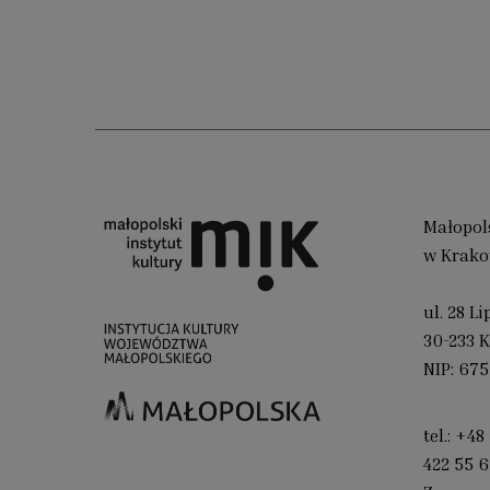
Małopols
w Krako
ul. 28 L
30-233 
NIP: 675
tel.:
+48 
422 55 6