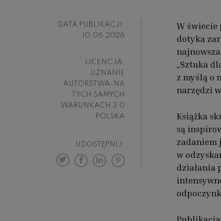
W świecie 
DATA PUBLIKACJI:
10.06.2026
dotyka zar
najnowsza 
LICENCJA:
„Sztuka dl
UZNANIE
z myślą o 
AUTORSTWA-NA
narzędzi w
TYCH SAMYCH
WARUNKACH 3.0
Książka sk
POLSKA
są inspiro
zadaniem 
UDOSTĘPNIJ:
w odzyska
działania 
intensywne
odpoczynk
Publikacja