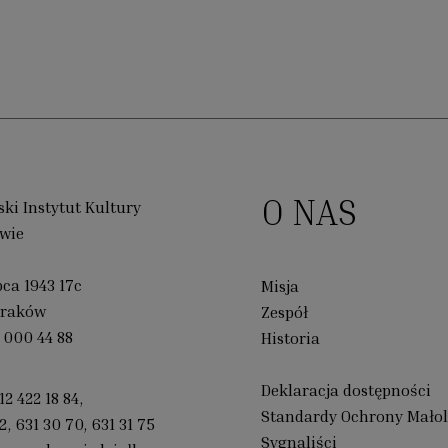
O NAS
ki Instytut Kultury
wie
ipca 1943 17c
Misja
Kraków
Zespół
 000 44 88
Historia
Deklaracja dostępności
12 422 18 84
,
Standardy Ochrony Małol
2
,
631 30 70
,
631 31 75
Sygnaliści