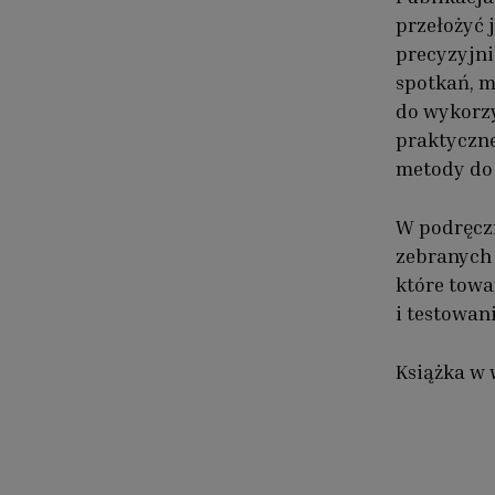
przełożyć 
precyzyjni
spotkań, m
do wykorzy
praktyczne
metody do 
W podręczn
zebranych 
które towa
i testowan
Książka w 