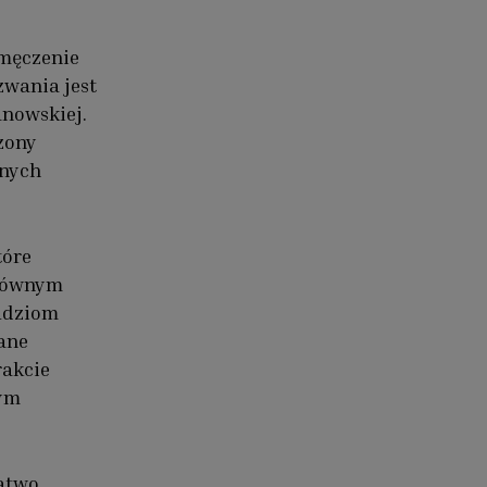
zmęczenie
zwania jest
anowskiej.
zony
onych
tóre
głównym
udziom
ane
rakcie
nym
łatwo