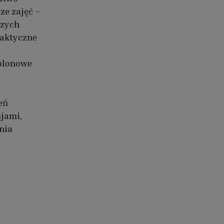
ze zajęć –
czych
daktyczne
ablonowe
eń
sjami,
nia