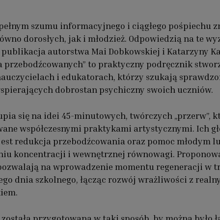
pełnym szumu informacyjnego i ciągłego pośpiechu 
ówno dorosłych, jak i młodzież. Odpowiedzią na te wy
publikacja autorstwa Mai Dobkowskiej i Katarzyny K
a przebodźcowanych” to praktyczny podręcznik stwor
nauczycielach i edukatorach, którzy szukają sprawdz
spierających dobrostan psychiczny swoich uczniów.
upia się na idei 45-minutowych, twórczych „przerw”, k
wane współczesnymi praktykami artystycznymi. Ich 
jest redukcja przebodźcowania oraz pomoc młodym l
niu koncentracji i wewnętrznej równowagi. Proponow
pozwalają na wprowadzenie momentu regeneracji w t
go dnia szkolnego, łącząc rozwój wrażliwości z real
iem.
 została przygotowana w taki sposób, by można było 