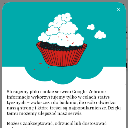
×
Przeskocz do treści
AKTUALNOŚCI
STRONA GŁÓWNA
/
AKTUALNOŚCI
/
WYNIKI NABORU DO
MAŁOPOLSKIEJ BAZY TWÓRCZEJ
Stosujemy pliki cookie serwisu Google. Zebrane
WYNIKI NABORU DO MAŁOPOLSKIEJ
informacje wyko­rzystujemy tylko w celach statys­
tycznych – zwłaszcza do badania, ile osób odwiedza
BAZY TWÓRCZEJ
naszą stronę i które treści są najpopularniejsze. Dzięki
temu możemy ulepszać nasz serwis.
Możesz zaakceptować, odrzucić lub dostosować
Zakończył się proces rekrutacji do tegorocznej