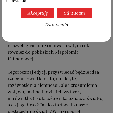
ustawienia.
oraz 24–25 maja. Uczestnicy będą mogli
odwiedzić miejsca na co dzień niedostępne,
Akceptuję
Odrzucam
a te znane poznać z zupełnie nowej
Ustawienia
perspektywy: dwory, kościoły, biblioteki
i pałace, w których światło odgrywało
szczególną rolę. Tradycyjnie już zaprosimy
naszych gości do Krakowa, a w tym roku
również do pobliskich Niepołomic
i Limanowej.
Tegorocznej edycji przyświecać będzie idea
rzucenia światła na to, co ukryte,
rozświetlenia ciemności, ale i zrozumienia
wpływu, jaki na ludzi i ich wytwory
ma światło. Co dla człowieka oznacza światło,
a co jego brak? Jak kształtowało nasze
postrzeganie świata? W jaki sposób