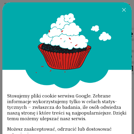
×
Przeskocz do treści
AKTUALNOŚCI
STRONA GŁÓWNA
/
AKTUALNOŚCI
/
WSZYSTKO JASNE!
Stosujemy pliki cookie serwisu Google. Zebrane
WSZYSTKO JASNE!
informacje wyko­rzystujemy tylko w celach statys­
tycznych – zwłaszcza do badania, ile osób odwiedza
naszą stronę i które treści są najpopularniejsze. Dzięki
temu możemy ulepszać nasz serwis.
27. edycja Małopolskich Dni Dziedzictwa
Możesz zaakceptować, odrzucić lub dostosować
Kulturowego odbędzie się w dniach 17–18