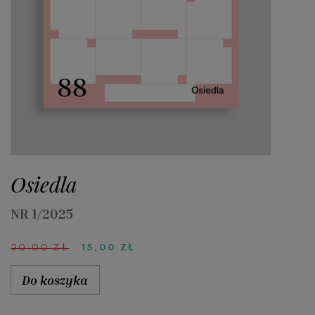
Osiedla
NR 1/2025
PIERWOTNA
AKTUALNA
20,00
ZŁ
15,00
ZŁ
CENA
CENA
WYNOSIŁA:
WYNOSI:
Do koszyka
20,00 ZŁ.
15,00 ZŁ.