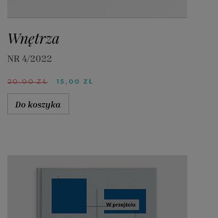
Wnętrza
NR 4/2022
PIERWOTNA
AKTUALNA
20,00
ZŁ
15,00
ZŁ
CENA
CENA
WYNOSIŁA:
WYNOSI:
Do koszyka
20,00 ZŁ.
15,00 ZŁ.