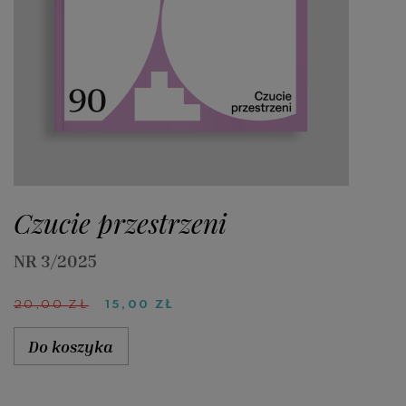
Czucie przestrzeni
NR 3/2025
PIERWOTNA
AKTUALNA
20,00
ZŁ
15,00
ZŁ
CENA
CENA
WYNOSIŁA:
WYNOSI:
Do koszyka
20,00 ZŁ.
15,00 ZŁ.