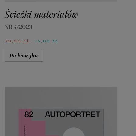
Ścieżki materiałów
NR 4/2023
PIERWOTNA
AKTUALNA
20,00
ZŁ
15,00
ZŁ
CENA
CENA
WYNOSIŁA:
WYNOSI:
Do koszyka
20,00 ZŁ.
15,00 ZŁ.