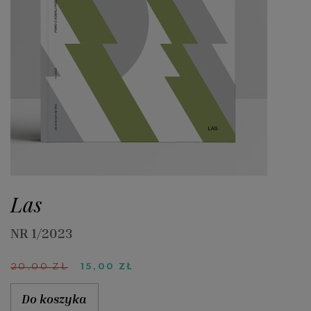
Las
NR 1/2023
PIERWOTNA
AKTUALNA
20,00
ZŁ
15,00
ZŁ
CENA
CENA
WYNOSIŁA:
WYNOSI:
Do koszyka
20,00 ZŁ.
15,00 ZŁ.