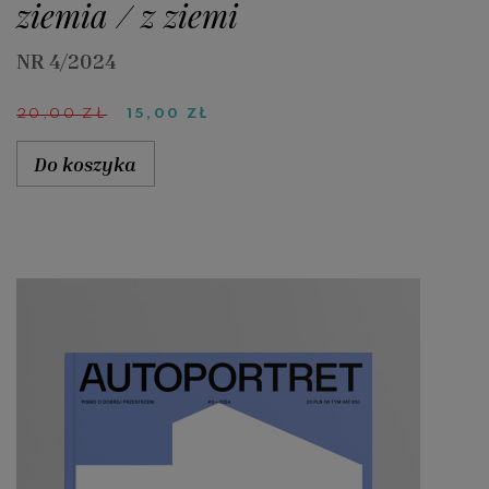
ziemia / z ziemi
NR 4/2024
PIERWOTNA
AKTUALNA
20,00
ZŁ
15,00
ZŁ
CENA
CENA
WYNOSIŁA:
WYNOSI:
Do koszyka
20,00 ZŁ.
15,00 ZŁ.