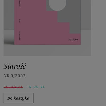
Starość
NR 3/2023
PIERWOTNA
AKTUALNA
20,00
ZŁ
15,00
ZŁ
CENA
CENA
WYNOSIŁA:
WYNOSI:
Do koszyka
20,00 ZŁ.
15,00 ZŁ.