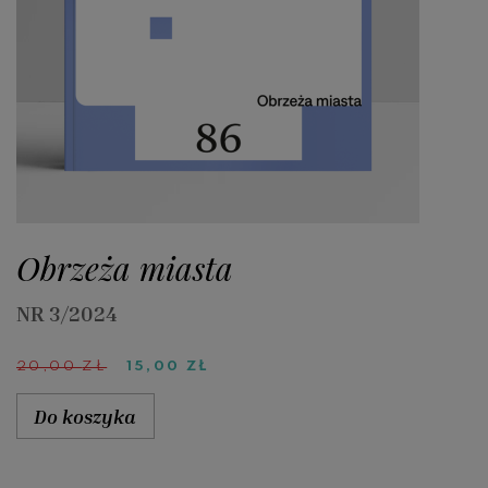
Obrzeża miasta
NR 3/2024
PIERWOTNA
AKTUALNA
20,00
ZŁ
15,00
ZŁ
CENA
CENA
WYNOSIŁA:
WYNOSI:
Do koszyka
20,00 ZŁ.
15,00 ZŁ.