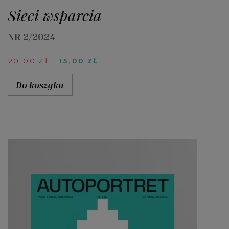
Sieci wsparcia
NR 2/2024
PIERWOTNA
AKTUALNA
20,00
ZŁ
15,00
ZŁ
CENA
CENA
WYNOSIŁA:
WYNOSI:
Do koszyka
20,00 ZŁ.
15,00 ZŁ.