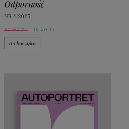
Odporność
NR 4/2025
PIERWOTNA
AKTUALNA
20,00
ZŁ
15,00
ZŁ
CENA
CENA
WYNOSIŁA:
WYNOSI:
Do koszyka
20,00 ZŁ.
15,00 ZŁ.