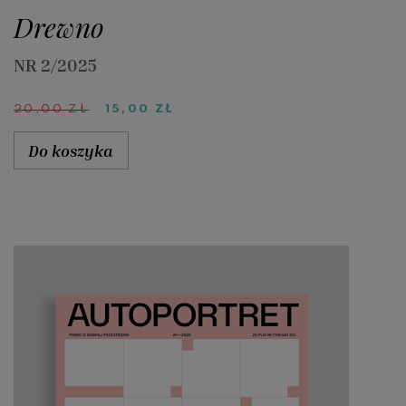
Drewno
NR 2/2025
PIERWOTNA
AKTUALNA
20,00
ZŁ
15,00
ZŁ
CENA
CENA
WYNOSIŁA:
WYNOSI:
Do koszyka
20,00 ZŁ.
15,00 ZŁ.