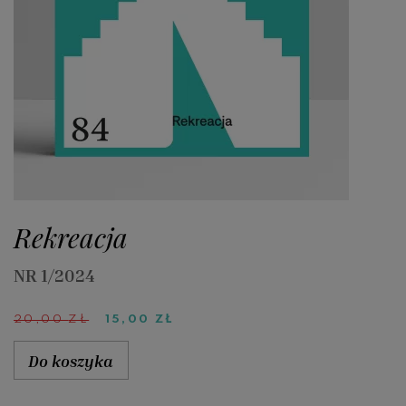
Rekreacja
NR 1/2024
PIERWOTNA
AKTUALNA
20,00
ZŁ
15,00
ZŁ
CENA
CENA
WYNOSIŁA:
WYNOSI:
Do koszyka
20,00 ZŁ.
15,00 ZŁ.