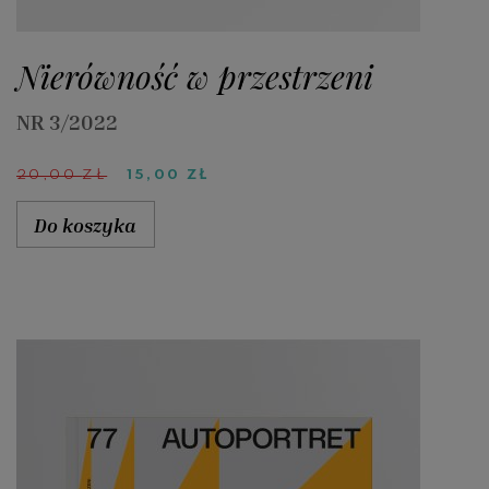
Nierówność w przestrzeni
NR 3/2022
PIERWOTNA
AKTUALNA
20,00
ZŁ
15,00
ZŁ
CENA
CENA
WYNOSIŁA:
WYNOSI:
Do koszyka
20,00 ZŁ.
15,00 ZŁ.