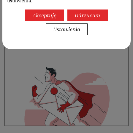
ustawienia.
ZAMÓW
Akceptuję
Odrzucam
PRENUMERATĘ!
Ustawienia
Zamów prenumeratę, aby regularnie otrzymywać
„Autoportret” wprost do skrzynki pocztowej!