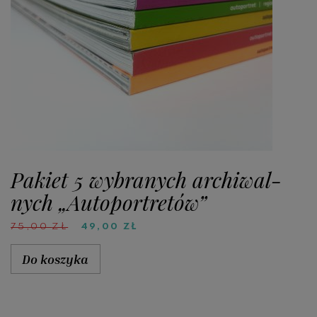
Pakiet 5 wybranych ar­chi­wal­
nych „Au­to­por­tre­tów”
PIERWOTNA
AKTUALNA
75,00
ZŁ
49,00
ZŁ
CENA
CENA
WYNOSIŁA:
WYNOSI:
Do koszyka
75,00 ZŁ.
49,00 ZŁ.