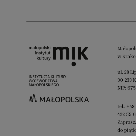
Małopols
w Krako
ul. 28 L
30-233 
NIP: 675
tel.:
+48 
422 55 6
Zaprasz
do piątk