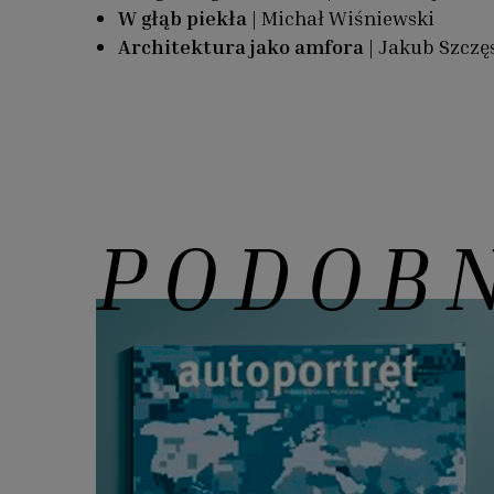
W głąb piekła
| Michał Wiśniewski
Architektura jako amfora
| Jakub Szczę
PODOB