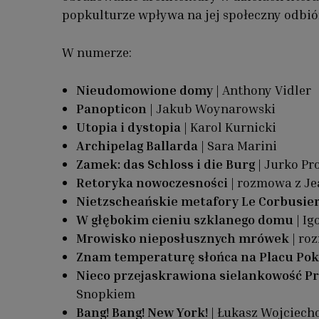
popkulturze wpływa na jej społeczny odbió
W numerze:
Nieudomowione domy
| Anthony Vidler
Panopticon
| Jakub Woynarowski
Utopia i dystopia
| Karol Kurnicki
Archipelag Ballarda
| Sara Marini
Zamek: das Schloss i die Burg
| Jurko Pr
Retoryka nowoczesności
| rozmowa z J
Nietzscheańskie metafory Le Corbusie
W głębokim cieniu szklanego domu
| Ig
Mrowisko nieposłusznych mrówek
| ro
Znam temperaturę słońca na Placu Pok
Nieco przejaskrawiona sielankowość Pr
Snopkiem
Bang! Bang! New York!
| Łukasz Wojciech