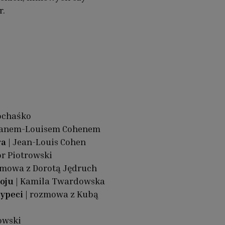
r.
ochaśko
eanem-Louisem Cohenem
ra
| Jean-Louis Cohen
or Piotrowski
zmowa z Dorotą Jędruch
oju
| Kamila Twardowska
ypeci
| rozmowa z Kubą
owski