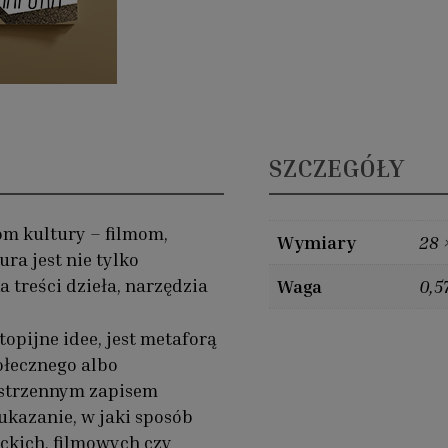
SZCZEGÓŁY
m kultury – filmom,
Wymiary
28 
ura jest nie tylko
Szczegóły
a treści dzieła, narzędzia
Waga
0,5
opijne idee, jest metaforą
ołecznego albo
estrzennym zapisem
ukazanie, w jaki sposób
ackich, filmowych czy